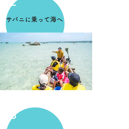
2
サバニに乗って海へ
3